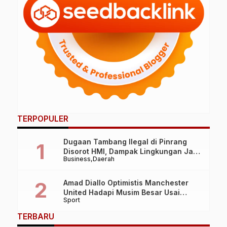
TERPOPULER
Dugaan Tambang Ilegal di Pinrang
Disorot HMI, Dampak Lingkungan Jadi
Business
Daerah
Perhatian
Amad Diallo Optimistis Manchester
United Hadapi Musim Besar Usai
Sport
Imbang 1-1 Lawan PSG
TERBARU