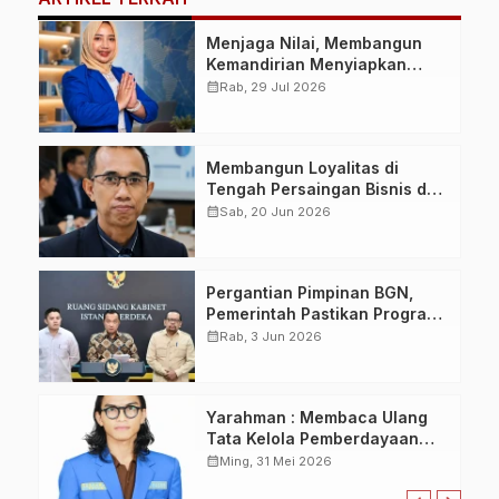
Menjaga Nilai, Membangun
Kemandirian Menyiapkan
Kepemimpinan Ekonomi
calendar_month
Rab, 29 Jul 2026
Perempuan yang Berdaya,
Akuntabel dan Berlandaskan
Ahlussunnah wal Jamaah
Membangun Loyalitas di
Tengah Persaingan Bisnis dan
Era Digital
calendar_month
Sab, 20 Jun 2026
Pergantian Pimpinan BGN,
Pemerintah Pastikan Program
Makan Bergizi Gratis Tetap
calendar_month
Rab, 3 Jun 2026
Berjalan Optimal
Yarahman : Membaca Ulang
Tata Kelola Pemberdayaan
dan Subjektivitas Gerakan
calendar_month
Ming, 31 Mei 2026
Pemuda di Kabupaten Paser