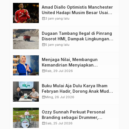
Amad Diallo Optimistis Manchester
United Hadapi Musim Besar Usai
Imbang 1-1 Lawan PSG
calendar_month
3 jam yang lalu
Dugaan Tambang Ilegal di Pinrang
Disorot HMI, Dampak Lingkungan
Jadi Perhatian
calendar_month
5 jam yang lalu
Menjaga Nilai, Membangun
Kemandirian Menyiapkan
Kepemimpinan Ekonomi Perempuan
calendar_month
Rab, 29 Jul 2026
yang Berdaya, Akuntabel dan
Berlandaskan Ahlussunnah wal
Buku Mulai Aja Dulu Karya Ilham
Jamaah
Febryan Hadir, Dorong Anak Muda
Berhenti Menunda dan Mulai
calendar_month
Ming, 26 Jul 2026
Bertindak
Ozzy Sunnah Perkuat Personal
Branding sebagai Drummer,
Produser, dan Sutradara Melalui
calendar_month
Sab, 25 Jul 2026
Video Klip AI “Jagalah Cinta”