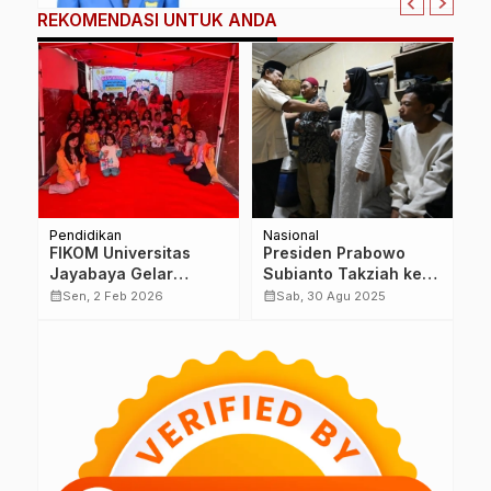
REKOMENDASI UNTUK ANDA
Pendidikan
Nasional
B
FIKOM Universitas
Presiden Prabowo
G
Jayabaya Gelar
Subianto Takziah ke
P
Pelatihan Kreasi
Rumah Duka Affan
I
calendar_month
calendar_month
calendar_month
Sen, 2 Feb 2026
Sab, 30 Agu 2025
Manik-Manik untuk
Kurniawan, Driver Ojol
U
Anak-Anak di Koja
yang Wafat Saat Demo