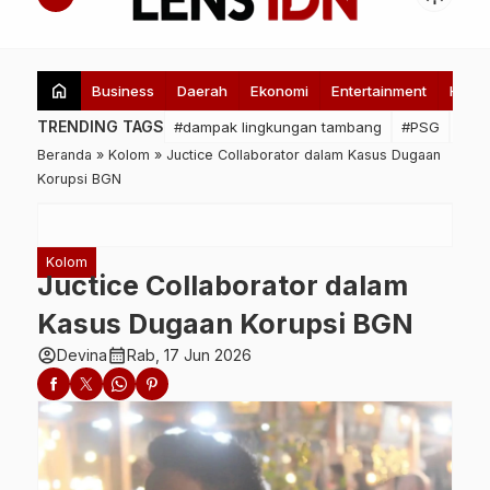
home
Business
Daerah
Ekonomi
Entertainment
Healt
TRENDING TAGS
#dampak lingkungan tambang
#PSG
#HM
Beranda
»
Kolom
»
Juctice Collaborator dalam Kasus Dugaan
Korupsi BGN
Kolom
Juctice Collaborator dalam
Kasus Dugaan Korupsi BGN
account_circle
calendar_month
Devina
Rab, 17 Jun 2026