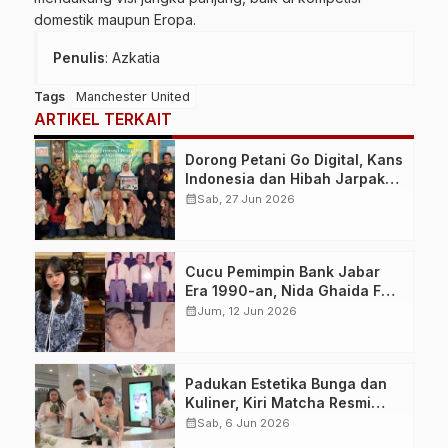
domestik maupun Eropa.
Penulis
: Azkatia
Tags
Manchester United
ARTIKEL TERKAIT
Dorong Petani Go Digital, Kans
Indonesia dan Hibah Jarpak
Gita Pertiwi Gelar Pelatihan
calendar_month
Sab, 27 Jun 2026
Branding dan Content
Marketing
Cucu Pemimpin Bank Jabar
Era 1990-an, Nida Ghaida F
Siap Menggerakkan Lagi
calendar_month
Jum, 12 Jun 2026
Ekonomi Kreatif Jawa Barat
Padukan Estetika Bunga dan
Kuliner, Kiri Matcha Resmi
Hadir Sebagai Kafe Matcha
calendar_month
Sab, 6 Jun 2026
Premium Pertama Berkonsep