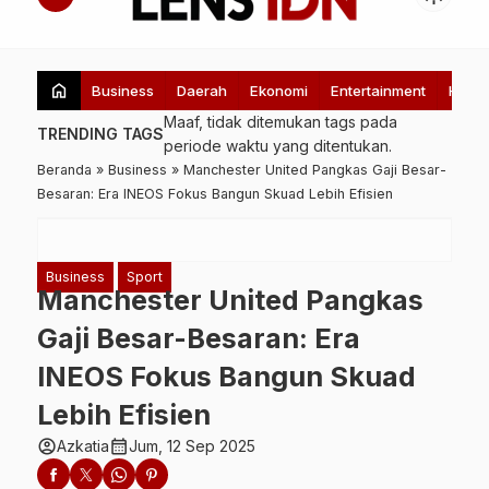
home
Business
Daerah
Ekonomi
Entertainment
Healt
Maaf, tidak ditemukan tags pada
TRENDING TAGS
periode waktu yang ditentukan.
Beranda
»
Business
»
Manchester United Pangkas Gaji Besar-
Besaran: Era INEOS Fokus Bangun Skuad Lebih Efisien
Business
Sport
Manchester United Pangkas
Gaji Besar-Besaran: Era
INEOS Fokus Bangun Skuad
Lebih Efisien
account_circle
calendar_month
Azkatia
Jum, 12 Sep 2025