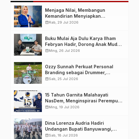
Menjaga Nilai, Membangun
Kemandirian Menyiapkan
Kepemimpinan Ekonomi Perempuan
calendar_month
Rab, 29 Jul 2026
yang Berdaya, Akuntabel dan
Berlandaskan Ahlussunnah wal
Buku Mulai Aja Dulu Karya Ilham
Jamaah
Febryan Hadir, Dorong Anak Muda
Berhenti Menunda dan Mulai
calendar_month
Ming, 26 Jul 2026
Bertindak
Ozzy Sunnah Perkuat Personal
Branding sebagai Drummer,
Produser, dan Sutradara Melalui
calendar_month
Sab, 25 Jul 2026
Video Klip AI “Jagalah Cinta”
15 Tahun Garnita Malahayati
NasDem, Menginspirasi Perempuan
Memimpin Perubahan Bangsa
calendar_month
Ming, 19 Jul 2026
Dina Lorenza Audria Hadiri
Undangan Bupati Banyuwangi,
Saksikan Banyuwangi Ethno
calendar_month
Sab, 18 Jul 2026