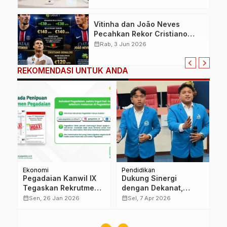
Floral di Indonesia
Vitinha dan João Neves
Pecahkan Rekor Cristiano
Ronaldo, Jadi Pemain Portugal
calendar_month
Rab, 3 Jun 2026
Termahal dalam Sejarah
Transfermarkt
REKOMENDASI UNTUK ANDA
Ekonomi
Pendidikan
In
Pegadaian Kanwil IX
Dukung Sinergi
A
Tegaskan Rekrutmen
dengan Dekanat,
A
Gratis dan Tanpa
Ketua Umum DEMA
I
calendar_month
calendar_month
calendar_month
Sen, 26 Jan 2026
Sel, 7 Apr 2026
Pungutan Biaya
FDIKOM Ingatkan,
P
“Ormawa Tulang
T
Punggung Fakultas”
P