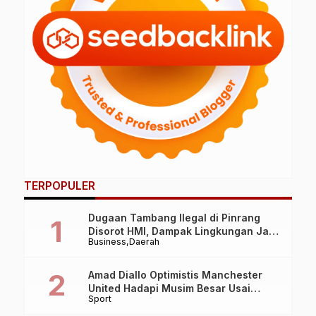
TERPOPULER
Dugaan Tambang Ilegal di Pinrang
Disorot HMI, Dampak Lingkungan Jadi
Business
Daerah
Perhatian
Amad Diallo Optimistis Manchester
United Hadapi Musim Besar Usai
Sport
Imbang 1-1 Lawan PSG