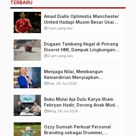
TERBARU
Amad Diallo Optimistis Manchester
United Hadapi Musim Besar Usai
Imbang 1-1 Lawan PSG
calendar_month
1 jam yang lalu
Dugaan Tambang Ilegal di Pinrang
Disorot HMI, Dampak Lingkungan
Jadi Perhatian
calendar_month
2 jam yang lalu
Menjaga Nilai, Membangun
Kemandirian Menyiapkan
Kepemimpinan Ekonomi Perempuan
calendar_month
Rab, 29 Jul 2026
yang Berdaya, Akuntabel dan
Berlandaskan Ahlussunnah wal
Buku Mulai Aja Dulu Karya Ilham
Jamaah
Febryan Hadir, Dorong Anak Muda
Berhenti Menunda dan Mulai
calendar_month
Ming, 26 Jul 2026
Bertindak
Ozzy Sunnah Perkuat Personal
Branding sebagai Drummer,