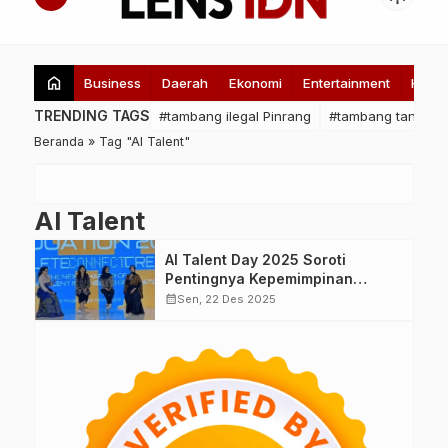
home
Business
Daerah
Ekonomi
Entertainment
Healt
TRENDING TAGS
#tambang ilegal Pinrang
#tambang tanpa iz
Beranda
»
Tag "AI Talent"
AI Talent
AI Talent Day 2025 Soroti
Pentingnya Kepemimpinan
Perempuan dalam Transformasi
calendar_month
Sen, 22 Des 2025
Digital Nasional