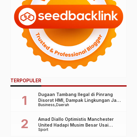
TERPOPULER
Dugaan Tambang Ilegal di Pinrang
Disorot HMI, Dampak Lingkungan Jadi
Business
Daerah
Perhatian
Amad Diallo Optimistis Manchester
United Hadapi Musim Besar Usai
Sport
Imbang 1-1 Lawan PSG