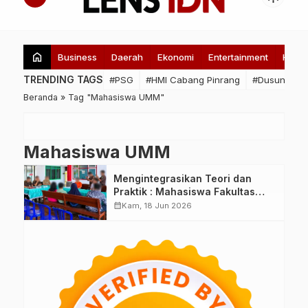
home
Business
Daerah
Ekonomi
Entertainment
Healt
TRENDING TAGS
#PSG
#HMI Cabang Pinrang
#Dusun Lome
Beranda
»
Tag "Mahasiswa UMM"
Mahasiswa UMM
Mengintegrasikan Teori dan
Praktik : Mahasiswa Fakultas
Hukum UMM Mengikuti Kegiatan
calendar_month
Kam, 18 Jun 2026
Restorative Justice di Kejaksaan
Negeri Kabupaten Malang