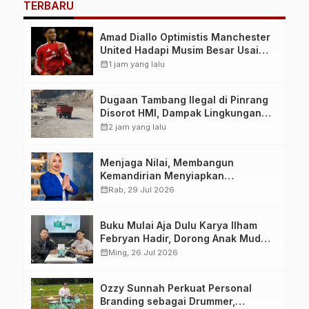
TERBARU
Amad Diallo Optimistis Manchester
United Hadapi Musim Besar Usai
Imbang 1-1 Lawan PSG
calendar_month
1 jam yang lalu
Dugaan Tambang Ilegal di Pinrang
Disorot HMI, Dampak Lingkungan
Jadi Perhatian
calendar_month
2 jam yang lalu
Menjaga Nilai, Membangun
Kemandirian Menyiapkan
Kepemimpinan Ekonomi Perempuan
calendar_month
Rab, 29 Jul 2026
yang Berdaya, Akuntabel dan
Berlandaskan Ahlussunnah wal
Buku Mulai Aja Dulu Karya Ilham
Jamaah
Febryan Hadir, Dorong Anak Muda
Berhenti Menunda dan Mulai
calendar_month
Ming, 26 Jul 2026
Bertindak
Ozzy Sunnah Perkuat Personal
Branding sebagai Drummer,