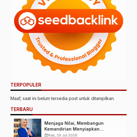
TERPOPULER
Maaf, saat ini belum tersedia post untuk ditampilkan.
TERBARU
Menjaga Nilai, Membangun
Kemandirian Menyiapkan
Kepemimpinan Ekonomi Perempuan
calendar_month
Rab, 29 Jul 2026