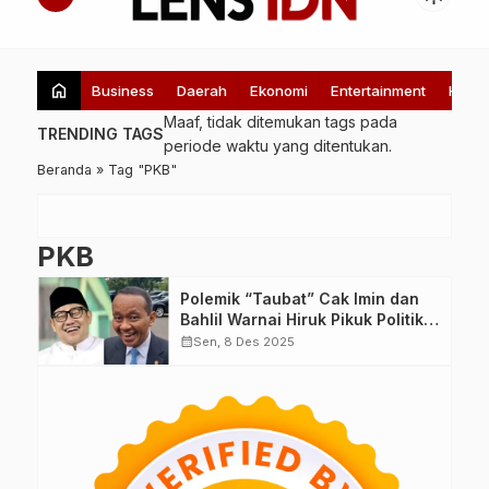
home
Business
Daerah
Ekonomi
Entertainment
Healt
Maaf, tidak ditemukan tags pada
TRENDING TAGS
periode waktu yang ditentukan.
Beranda
»
Tag "PKB"
PKB
Polemik “Taubat” Cak Imin dan
Bahlil Warnai Hiruk Pikuk Politik
di Tengah Bencana
calendar_month
Sen, 8 Des 2025