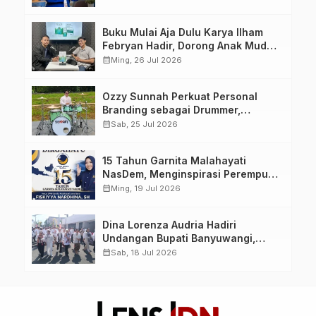
yang Berdaya, Akuntabel dan
Berlandaskan Ahlussunnah wal
Buku Mulai Aja Dulu Karya Ilham
Jamaah
Febryan Hadir, Dorong Anak Muda
Berhenti Menunda dan Mulai
calendar_month
Ming, 26 Jul 2026
Bertindak
Ozzy Sunnah Perkuat Personal
Branding sebagai Drummer,
Produser, dan Sutradara Melalui
calendar_month
Sab, 25 Jul 2026
Video Klip AI “Jagalah Cinta”
15 Tahun Garnita Malahayati
NasDem, Menginspirasi Perempuan
Memimpin Perubahan Bangsa
calendar_month
Ming, 19 Jul 2026
Dina Lorenza Audria Hadiri
Undangan Bupati Banyuwangi,
Saksikan Banyuwangi Ethno
calendar_month
Sab, 18 Jul 2026
Carnival 2026 Bertema “Perang
Bayu”