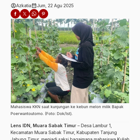
account_circle
calendar_month
Azkatia
Jum, 22 Agu 2025
Mahasiswa KKN saat kunjungan ke kebun melon milik Bapak
Poerwantoutomo. (Foto: Dok/Ist).
Lens IDN, Muara Sabak Timu
r –
Desa Lambur 1,
Kecamatan Muara Sabak Timur, Kabupaten Tanjung
Jabung Timur, menjadi saksi bagaimana mahasiswa Kuliah