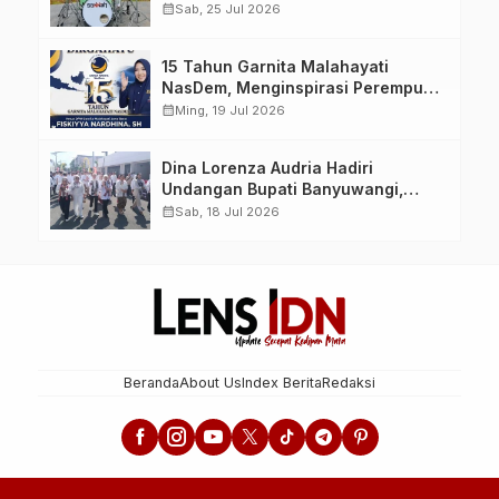
Produser, dan Sutradara Melalui
calendar_month
Sab, 25 Jul 2026
Video Klip AI “Jagalah Cinta”
15 Tahun Garnita Malahayati
NasDem, Menginspirasi Perempuan
Memimpin Perubahan Bangsa
calendar_month
Ming, 19 Jul 2026
Dina Lorenza Audria Hadiri
Undangan Bupati Banyuwangi,
Saksikan Banyuwangi Ethno
calendar_month
Sab, 18 Jul 2026
Carnival 2026 Bertema “Perang
Bayu”
Beranda
About Us
Index Berita
Redaksi