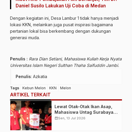
Daniel Susilo Lakukan Uji Coba di Medan
Dengan kegiatan ini, Desa Lambur 1 tidak hanya menjadi
lokasi KKN, melainkan juga pusat inspirasi bagaimana
pertanian lokal bisa berkembang dengan dukungan
generasi muda.
Penulis :
Rara Dian Setiani,
Mahasiswa Kuliah Kerja Nyata
Universitas Islam Negeri Sulthan Thaha Saifuddin Jambi.
Penulis
: Azkatia
Tags
Kebun Melon
KKN
Melon
ARTIKEL TERKAIT
Lewat Otak-Otak Ikan Asap,
Mahasiswa Untag Surabaya
Dongkrak Nilai Jual UMKM di
calendar_month
Sen, 13 Jul 2026
Gresik