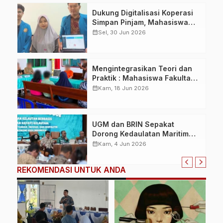
Dukung Digitalisasi Koperasi
Simpan Pinjam, Mahasiswa
Universitas Pamulang
calendar_month
Sel, 30 Jun 2026
Kembangkan Sistem
Manajemen dan Monitoring
Berbasis Website di Koperasi
Mengintegrasikan Teori dan
New Kospin Jaya
Praktik : Mahasiswa Fakultas
Hukum UMM Mengikuti
calendar_month
Kam, 18 Jun 2026
Kegiatan Restorative Justice
di Kejaksaan Negeri
Kabupaten Malang
UGM dan BRIN Sepakat
Dorong Kedaulatan Maritim
Berbasis Pertumbuhan
calendar_month
Kam, 4 Jun 2026
Ekonomi dan Kelestarian
Lingkungan
REKOMENDASI UNTUK ANDA