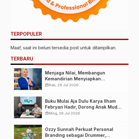
TERPOPULER
Maaf, saat ini belum tersedia post untuk ditampilkan.
TERBARU
Menjaga Nilai, Membangun
Kemandirian Menyiapkan
Kepemimpinan Ekonomi Perempuan
calendar_month
Rab, 29 Jul 2026
yang Berdaya, Akuntabel dan
Berlandaskan Ahlussunnah wal
Buku Mulai Aja Dulu Karya Ilham
Jamaah
Febryan Hadir, Dorong Anak Muda
Berhenti Menunda dan Mulai
calendar_month
Ming, 26 Jul 2026
Bertindak
Ozzy Sunnah Perkuat Personal
Branding sebagai Drummer,