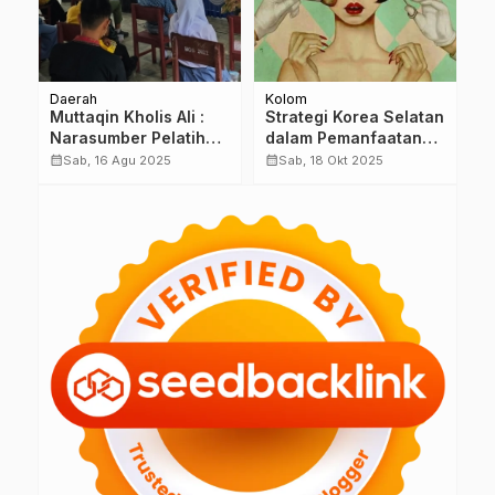
Daerah
Kolom
D
M
Muttaqin Kholis Ali :
Strategi Korea Selatan
U
Narasumber Pelatihan
dalam Pemanfaatan
P
Teknis Pendidik
Industri Hiburan dan
G
calendar_month
calendar_month
calendar_month
Sab, 16 Agu 2025
Sab, 18 Okt 2025
te
Sebaya Anti Narkoba
Kecantikan sebagai
u
di Mandailing Natal
Instrumen Soft Power
P
Global