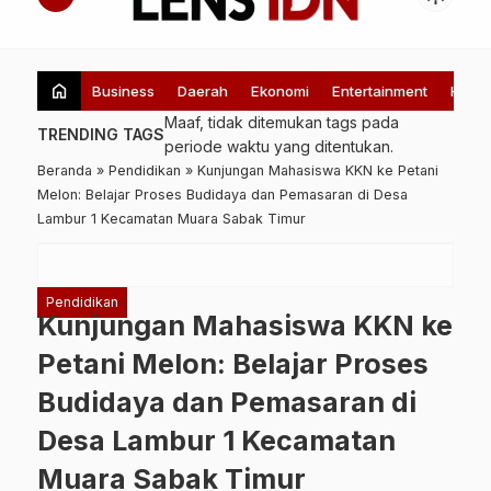
home
Business
Daerah
Ekonomi
Entertainment
Healt
Maaf, tidak ditemukan tags pada
TRENDING TAGS
periode waktu yang ditentukan.
Beranda
»
Pendidikan
»
Kunjungan Mahasiswa KKN ke Petani
Melon: Belajar Proses Budidaya dan Pemasaran di Desa
Lambur 1 Kecamatan Muara Sabak Timur
Pendidikan
Kunjungan Mahasiswa KKN ke
Petani Melon: Belajar Proses
Budidaya dan Pemasaran di
Desa Lambur 1 Kecamatan
Muara Sabak Timur