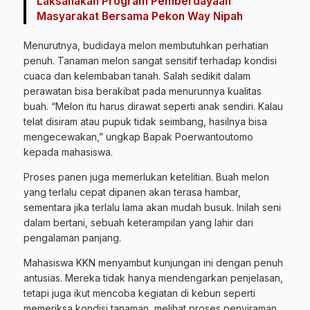
Laksanakan Program Pemberdayaan
Masyarakat Bersama Pekon Way Nipah
Menurutnya, budidaya melon membutuhkan perhatian
penuh. Tanaman melon sangat sensitif terhadap kondisi
cuaca dan kelembaban tanah. Salah sedikit dalam
perawatan bisa berakibat pada menurunnya kualitas
buah. “Melon itu harus dirawat seperti anak sendiri. Kalau
telat disiram atau pupuk tidak seimbang, hasilnya bisa
mengecewakan,” ungkap Bapak Poerwantoutomo
kepada mahasiswa.
Proses panen juga memerlukan ketelitian. Buah melon
yang terlalu cepat dipanen akan terasa hambar,
sementara jika terlalu lama akan mudah busuk. Inilah seni
dalam bertani, sebuah keterampilan yang lahir dari
pengalaman panjang.
Mahasiswa KKN menyambut kunjungan ini dengan penuh
antusias. Mereka tidak hanya mendengarkan penjelasan,
tetapi juga ikut mencoba kegiatan di kebun seperti
memeriksa kondisi tanaman, melihat proses penyiraman,