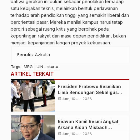
bahwa gerakan ini bukan sekadar penolakan terhadap
satu kebijakan teknis, melainkan bentuk perlawanan
terhadap arah pendidikan tinggi yang semakin liberal dan
berorientasi pasar. Mereka menilai kampus harus tetap
berdiri sebagai ruang kritis yang berpihak pada
kepentingan rakyat dan masa depan pendidikan, bukan
menjadi kepanjangan tangan proyek kekuasaan.
Penulis
: Azkatia
Tags
MBG
UIN Jakarta
ARTIKEL TERKAIT
Presiden Prabowo Resmikan
Lima Bendungan Sekaligus
dari NTB, Perkuat Ketahanan
calendar_month
Jum, 10 Jul 2026
Air dan Swasembada Pangan
Nasional
Ridwan Kamil Resmi Angkat
Arkana Aidan Misbach
sebagai Anak, Permohonan
calendar_month
Jum, 10 Jul 2026
Dikabulkan Pengadilan Agama