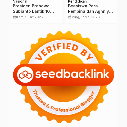
Nasional
Pendidikan
Na
Presiden Prabowo
Beasiswa Para
Y
Subianto Lantik 10
Pembina dan Aghniya
D
Dubes dan 1 Wakil
UNUBA Bangil
P
calendar_month
calendar_month
calendar_month
Kam, 9 Okt 2025
Ming, 17 Mei 2026
Dubes RI, Tegaskan
Tanggung Biaya
N
Komitmen Perkuat
Kuliah 100 Mahasiswa
O
Diplomasi Global
Baru