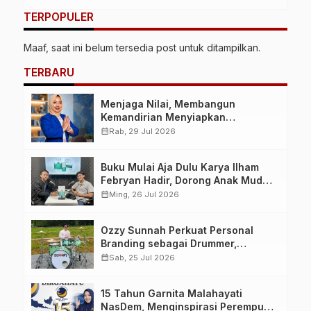
TERPOPULER
Maaf, saat ini belum tersedia post untuk ditampilkan.
TERBARU
Menjaga Nilai, Membangun
Kemandirian Menyiapkan
Kepemimpinan Ekonomi Perempuan
calendar_month
Rab, 29 Jul 2026
yang Berdaya, Akuntabel dan
Berlandaskan Ahlussunnah wal
Buku Mulai Aja Dulu Karya Ilham
Jamaah
Febryan Hadir, Dorong Anak Muda
Berhenti Menunda dan Mulai
calendar_month
Ming, 26 Jul 2026
Bertindak
Ozzy Sunnah Perkuat Personal
Branding sebagai Drummer,
Produser, dan Sutradara Melalui
calendar_month
Sab, 25 Jul 2026
Video Klip AI “Jagalah Cinta”
15 Tahun Garnita Malahayati
NasDem, Menginspirasi Perempuan