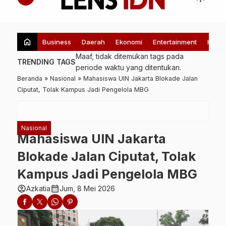
home
Business
Daerah
Ekonomi
Entertainment
Healt
Maaf, tidak ditemukan tags pada
TRENDING TAGS
periode waktu yang ditentukan.
Beranda
»
Nasional
»
Mahasiswa UIN Jakarta Blokade Jalan
Ciputat, Tolak Kampus Jadi Pengelola MBG
Nasional
Mahasiswa UIN Jakarta
Blokade Jalan Ciputat, Tolak
Kampus Jadi Pengelola MBG
account_circle
calendar_month
Azkatia
Jum, 8 Mei 2026