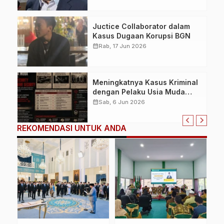
Bandung
Juctice Collaborator dalam
Kasus Dugaan Korupsi BGN
calendar_month
Rab, 17 Jun 2026
Meningkatnya Kasus Kriminal
dengan Pelaku Usia Muda
Picu Diskusi Baru terkait
calendar_month
Sab, 6 Jun 2026
Solusi Parenting dan
Mentoring Webware Security
REKOMENDASI UNTUK ANDA
dan Humanware Security