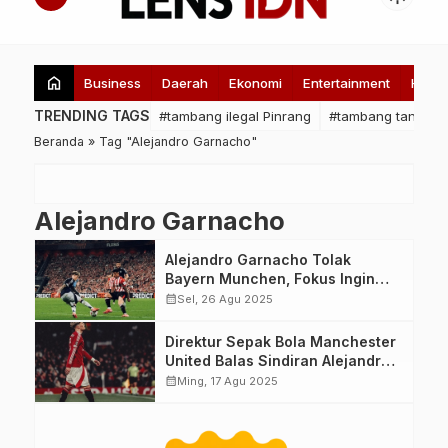
home
Business
Daerah
Ekonomi
Entertainment
Healt
TRENDING TAGS
#tambang ilegal Pinrang
#tambang tanpa iz
Beranda
»
Tag "Alejandro Garnacho"
Alejandro Garnacho
Alejandro Garnacho Tolak
Bayern Munchen, Fokus Ingin
Gabung Chelsea
calendar_month
Sel, 26 Agu 2025
Direktur Sepak Bola Manchester
United Balas Sindiran Alejandro
Garnacho, Ancaman Karier di
calendar_month
Ming, 17 Agu 2025
Ujung Tanduk