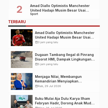
Amad Diallo Optimistis Manchester
United Hadapi Musim Besar Usai
Sport
Imbang 1-1 Lawan PSG
TERBARU
Amad Diallo Optimistis Manchester
United Hadapi Musim Besar Usai
Imbang 1-1 Lawan PSG
calendar_month
3 jam yang lalu
Dugaan Tambang Ilegal di Pinrang
Disorot HMI, Dampak Lingkungan
Jadi Perhatian
calendar_month
5 jam yang lalu
Menjaga Nilai, Membangun
Kemandirian Menyiapkan
Kepemimpinan Ekonomi Perempuan
calendar_month
Rab, 29 Jul 2026
yang Berdaya, Akuntabel dan
Berlandaskan Ahlussunnah wal
Buku Mulai Aja Dulu Karya Ilham
Jamaah
Febryan Hadir, Dorong Anak Muda
Berhenti Menunda dan Mulai
calendar_month