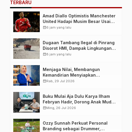
TERBARU
Amad Diallo Optimistis Manchester
United Hadapi Musim Besar Usai
Imbang 1-1 Lawan PSG
calendar_month
6 jam yang lalu
Dugaan Tambang Ilegal di Pinrang
Disorot HMI, Dampak Lingkungan
Jadi Perhatian
calendar_month
8 jam yang lalu
Menjaga Nilai, Membangun
Kemandirian Menyiapkan
Kepemimpinan Ekonomi Perempuan
calendar_month
Rab, 29 Jul 2026
yang Berdaya, Akuntabel dan
Berlandaskan Ahlussunnah wal
Buku Mulai Aja Dulu Karya Ilham
Jamaah
Febryan Hadir, Dorong Anak Muda
Berhenti Menunda dan Mulai
calendar_month
Ming, 26 Jul 2026
Bertindak
Ozzy Sunnah Perkuat Personal
Branding sebagai Drummer,