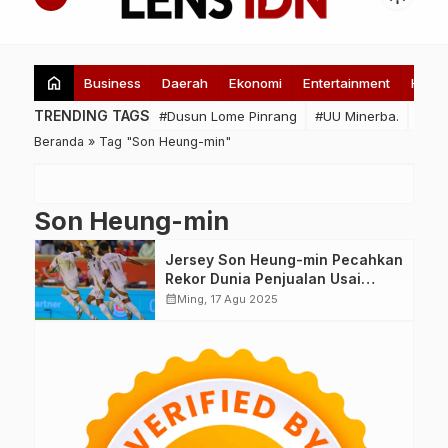
home
Business
Daerah
Ekonomi
Entertainment
Healt
TRENDING TAGS
#Dusun Lome Pinrang
#UU Minerba.
#tam
Beranda
»
Tag "Son Heung-min"
Son Heung-min
Jersey Son Heung-min Pecahkan
Rekor Dunia Penjualan Usai
Gabung LAFC
calendar_month
Ming, 17 Agu 2025