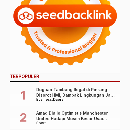
TERPOPULER
Dugaan Tambang Ilegal di Pinrang
Disorot HMI, Dampak Lingkungan Jadi
Business
Daerah
Perhatian
Amad Diallo Optimistis Manchester
United Hadapi Musim Besar Usai
Sport
Imbang 1-1 Lawan PSG